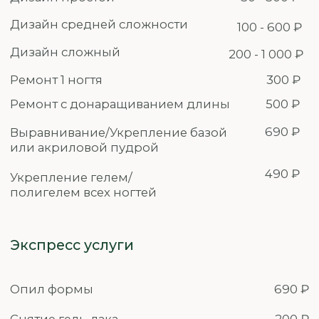
Экспресс услуги
Педикюр экспресс
1 390 ₽
Снятие гель - лака
300 р
Комплексы (руки+ноги)
Маникюр+Педикюр без дальнейшего
3 380 ₽
покрытия
Комплекс (руки+ноги) с покрытием
4 870 ₽
гель-лаком, без снятия
Комплекс Оптимальный (руки+ноги)
5 470 ₽
с покрытием, со снятием гель-лака