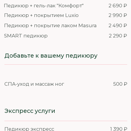
Укрепление гелем/
690 ₽
полигелем всех ногтей
В каждую услугу включено:
Обработка кожи антисептическим
средством перед процедурой
Завершающий уход (масло/лосьон) после
процедуры
Глубокое бикини
1 290 ₽
Шугаринг
1 690 ₽
Полимер
1 890 ₽
Skin Wax
Бикини классика