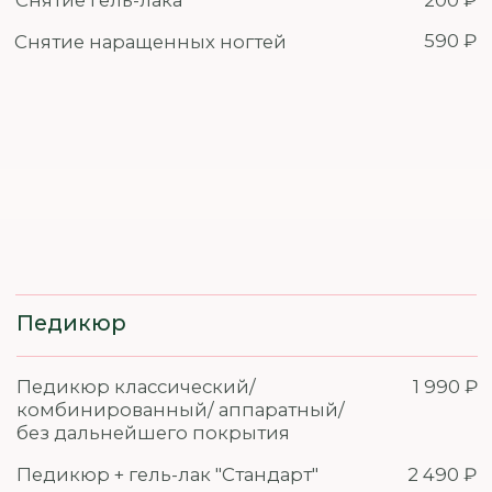
Комплекс Комфорт (руки+ноги) с
5 970 ₽
выравниванием, SMART педикюром
и снятием гель-лака
Добавьте к вашему комплексу
Пилочный маникюр
300 ₽
300 ₽
SMART педикюр
СПА-уход и массаж рук
500 ₽
Дизайн - Омбре
аэропуффингом/аэрографом
500 ₽
Дизайн - Френч
500 ₽
Дизайн простой
50 - 300 ₽
Дизайн средней сложности
100 - 600 ₽
Дизайн сложный
200 - 1 000 ₽
Ремонт 1 ногтя
300 ₽
Ремонт с до наращиванием длины
500 ₽
Выравнивание/Укрепление базой
490 ₽
или акриловой пудрой