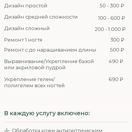
2 090 ₽
Skin Wax
1 090 ₽
Воск
Одна зона на лице (виски/ скулы/
верхняя губа/ подбородок/ уши/
межбровка/ нос/ щеки)
490 ₽
Шугаринг
590 ₽
Полимер
690 ₽
Skin Wax
390 ₽
Воск
Лицо полностью
1 090 ₽
Шугаринг
Полимер
1 290 ₽
Skin Wax
1 490 ₽
Дорожка на животе / Внутренняя часть