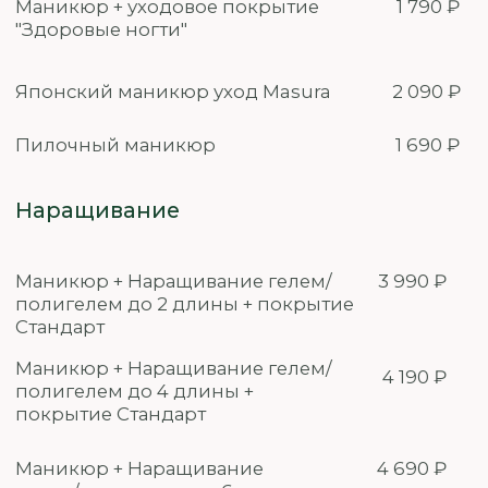
Дизайн средней сложности
100 - 600 ₽
Дизайн сложный
200 - 1 000 ₽
Ремонт 1 ногтя
300 ₽
Ремонт с донаращиванием длины
500 ₽
690 ₽
Выравнивание/Укрепление базой
или акриловой пудрой
490 ₽
Укрепление гелем/
полигелем всех ногтей
Экспресс услуги
Опил формы
690 ₽
Снятие гель-лака
200 ₽
590 ₽
Снятие наращенных ногтей