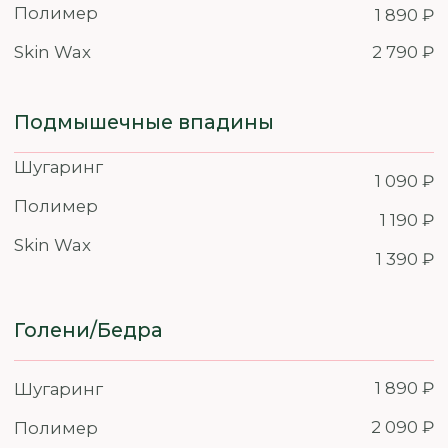
Павелецкая
Марьино
Филиал переезжает
ул. Люблинска
Клиенты филиала Павелецкая
ТЦ Марьинский
весь октябрь могут записаться
пн-вс 10:00–21:
в любой наш филиал сети со
скидкой 15%
+7 985 146–79–72
+7 495 648-69-66
ЗАПИСАТЬСЯ
ЗАПИСАТЬСЯ В ДРУГОЙ САЛОН