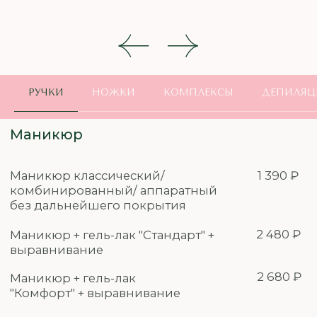
полигелем до 2 длины + покрытие
Стандарт
Маникюр + Наращивание гелем/
4 190 ₽
полигелем до 4 длины +
покрытие Стандарт
Маникюр + Наращивание
4 690 ₽
гелем/полигелем до 6
РУЧКИ
НОЖКИ
КОМПЛЕКСЫ
ДЕПИЛЯЦ
длины + покрытие
Стандарт
Маникюр + Коррекция полигелем
3 690 ₽
/ гелем
+ покрытие Стандарт
Добавьте к вашему маникюру
СПА-уход и массаж рук
500 ₽
Дизайн - Омбре
аэропуффингом/аэрографом
500 ₽
Дизайн - Френч
700 ₽
Дизайн простой
50 - 300 ₽