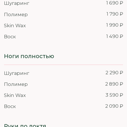
Коррекция ресниц 3D
1 890 ₽
Наращивание неполного
1 490 ₽
объема/ уголки
Добавить эффект (лисий/
500 ₽
кукольный/ мокрый/
лучики/
беличий/ аниме и т.д.)
490 ₽
Добавить изгиб L/M цветные
ресницы
Снятие наращённых ресниц
500 ₽
Брови
Коррекция бровей
790 ₽
Окрашивание бровей
890 ₽
краской
Архитектура бровей + окрашивание
1680 ₽
Ламинирование бровей
1 890 ₽