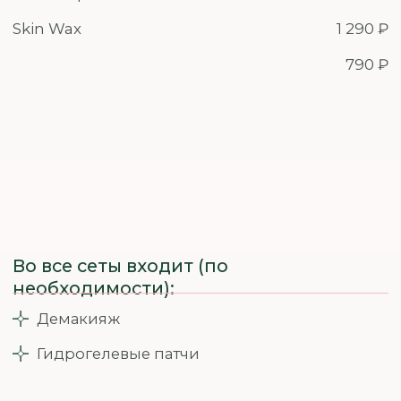
2 290 ₽
Спина
2 190 ₽
Шугаринг
2 590 ₽
Полимер
2 790 ₽
Skin Wax
Грудь/Живот/Поясница/Ягодицы
Шугаринг
1 290 ₽
Полимер
1 590 ₽
Skin Wax
1 890 ₽
Маникюр и педикюр
Маникюр мужской
1 790 ₽