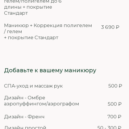
Педикюр
Педикюр классический/
1 990 ₽
комбинированный/ аппаратный/
без дальнейшего покрытия
Педикюр + гель-лак "Стандарт"
2 490 ₽
Педикюр + гель-лак "Комфорт"
2 690 ₽
Педикюр + покрытием Luxio
2 990 ₽
Педикюр + покрытие лаком Masura
2 490 ₽
SMART педикюр
2 290 ₽
Добавьте к вашему педикюру
СПА-уход и массаж ног
500 ₽