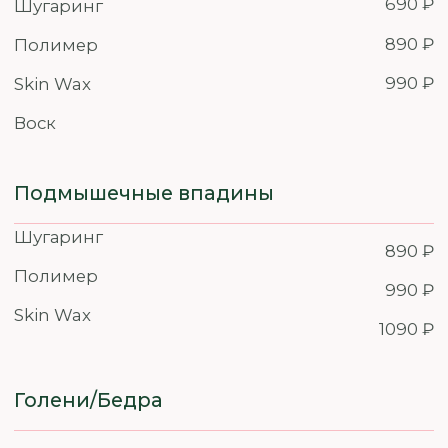
Во все сеты входит (по
необходимости):
Демакияж
Гидрогелевые патчи
Ресницы
Ламинирование ресниц
1 890 ₽
Окрашивание ресниц краской
890 ₽
2 290 ₽
Наращивание ресниц 1D
2 690 ₽
Наращивание ресниц 2D
Наращивание ресниц 3D и
3 190 ₽
более
При коррекции нарощенных ресниц
добавляется не более 30% от объема
Коррекция ресниц 1D
1 190 ₽
Коррекция ресниц 2D
1 490 ₽