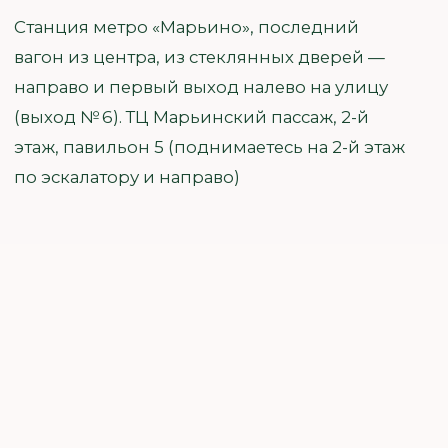
Маникюр
Маникюр классический/
1 390 ₽
комбинированный/ аппаратный
без дальнейшего покрытия
2 480 ₽
Маникюр + гель-лак "Стандарт" +
выравнивание
2 680 ₽
Маникюр + гель-лак
"Комфорт" + выравнивание
Маникюр + уходовое покрытие
1 790 ₽
"Здоровые ногти"
Японский маникюр уход Masura
2 090 ₽
Пилочный маникюр
1 690 ₽
Наращивание
3 990 ₽
Маникюр + Наращивание гелем/