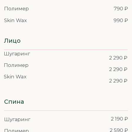
Пишите
info@kimmylab.ru
в мессенджер
Мобильное приложение
⠀⠀⠀Google Play
⠀⠀⠀App Store