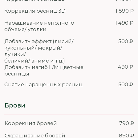
2 990 ₽
Косметическая комбинированная
чистка лица
Аква - пилинг лица
1 990 ₽
Косметический массаж лица
2 090 ₽
(уходовый)
СПЛЭШ ЛИФТИНГ
2 290 ₽
эстетический массаж
Добавьте к вашей процедуре
Гидрогелевая / Коллагеновая
1 190 ₽
маска
Альгинатная маска
890 ₽