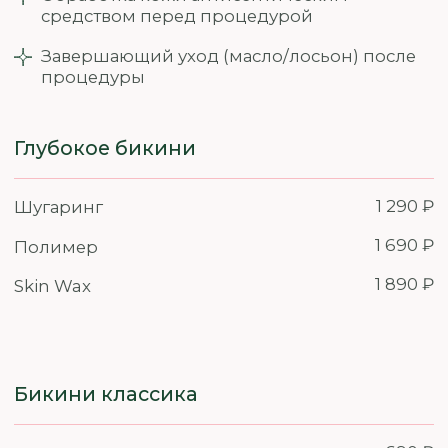
бедра / Шея
590 ₽
Шугаринг
690 ₽
Полимер
790 ₽
Skin Wax
Грудь/Ягодицы/Поясница/Живот/Спина
Шугаринг
890 ₽
Полимер
990 ₽
Skin Wax
1 290 ₽
790 ₽